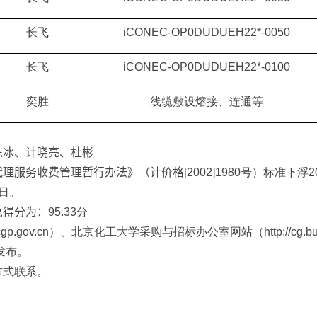
长飞
iCONEC-OP0DUDUEH22*-0050
长飞
iCONEC-OP0DUDUEH22*-0100
奕胜
线缆敷设熔接、连通等
陈冰、计晓亮、杜彬
代理服务收费管理暂行办法》（计价格
[2002]1980
号）标准下浮
2
日。
总得分为：
95.33
分
cgp.gov.cn
）、北京化工大学采购与招标办公室网站（
http://cg.b
发布。
方式联系。