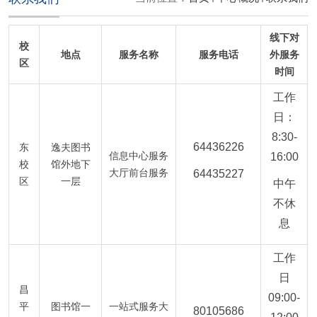
线下对
校
地点
服务名称
服务电话
外服务
区
时间
工作
日：
8:30-
6443622
6
东
逸夫图书
信息中心服务
16:00
校
馆外地下
大厅前台服务
64435227
区
一层
中午
不休
息
工作
日
昌
09:00-
平
图书馆一
一站式服务大
80105686